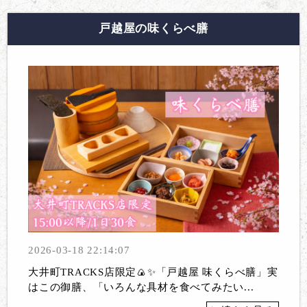
戸越屋の味くらべ膳
2026-03-18 22:14:07
大井町TRACKS店限定🍙✨「戸越屋 味くらべ膳」実
はこの御膳、「いろんな具材を食べてみたい...