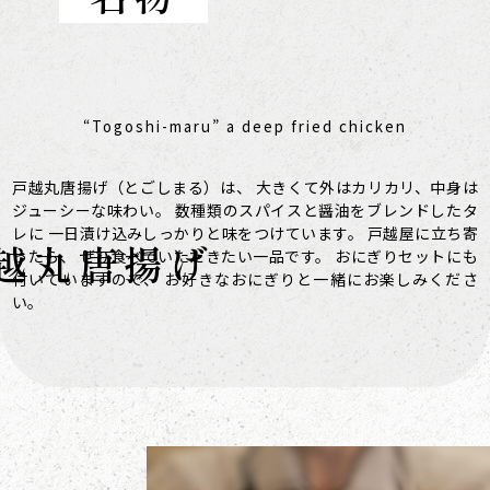
“Togoshi-maru” a deep fried chicken
戸越丸唐揚げ（とごしまる）は、
大きくて外はカリカリ、中身は
ジューシーな味わい。
数種類のスパイスと醤油をブレンドしたタ
レに
一日漬け込みしっかりと味をつけています。
戸越屋に立ち寄
越丸唐揚げ
ったら、
ぜひ食べていただきたい一品です。
おにぎりセットにも
付いていますので、
お好きなおにぎりと一緒にお楽しみくださ
い。