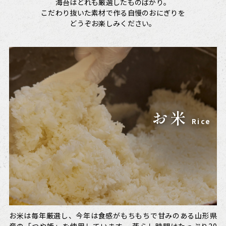
海苔はどれも厳選したものばかり。
こだわり抜いた素材で作る自慢のおにぎりを
どうぞお楽しみください。
具材
海苔
お米
塩
Ingredients
Seaweed
Rice
Salt
お米は毎年厳選し、
戸越屋のおにぎりは溢れてしまいそうなほど
お米、具材にしっかりマッチする、
具材とともに大切な要素である海苔は、
今年は食感がもちもちで甘みのある
角がなく甘味のある塩を使
有明産の中からその年
たっぷりと具材が
山形県
産の「つや姫」を使用しています。
入っていて、
用しています。
に出来たものを
ボリュームが満点です。
様々な塩を試して、
実際に食べて厳選。
沖縄産のものにたどり着き
パリパリの食感や歯切れの
蒸らし時間はたっぷり20
「しゃけ」や「昆布」な