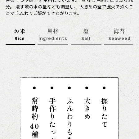
分。
どの定番メニューや、
ました。
良さ、
浸す際の水の量なども調整し、
味の濃さ、香りなど、
テイクアウトでは味がぼんやりしないよう、
「明太マヨ焼きたらこ」などの変わり種
当店のおにぎりとの相性を大切に
大きめの釜で強火で炊くこ
少し塩を
とで
を
多めに使用。
しています。
常時約40種類ご用意。
ふんわりご飯ができあがります。
いつでも美味しい状態で
月によって具材が替わる、
お楽しみいただけます。
「今月の戸
越屋おにぎり」も
ご提供しています。
お米
具材
塩
海苔
Rice
Ingredients
Salt
Seaweed
常時約
手作りたっぷり具材
ふんわりもちもち
大きめ
握りたて
40
種類