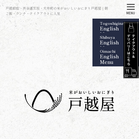
戸越銀座・渋谷道玄坂・大井町の米がおいしいおにぎり戸越屋｜朝
ご飯・ランチ・テイクアウトに人気
Togoshiginza
English
Menu
Shibuya
English
Menu
Oimachi
English
Menu